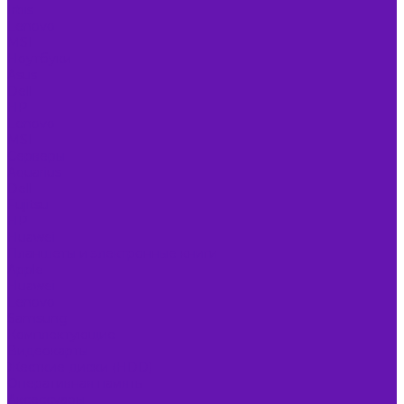
Irbis
Lenovo
MSI
Ноутбуки
Asus
Dell
HP
Lenovo
MSI
Серверы
Aquarius
Dell
Fujitsu
HP
Huawei
Планшеты и электронные книги
Apple
Huawei
Lenovo
Samsung
Комплектующие
Видеокарты
Жесткие диски (HDD)
Оперативная память
Аксессуары