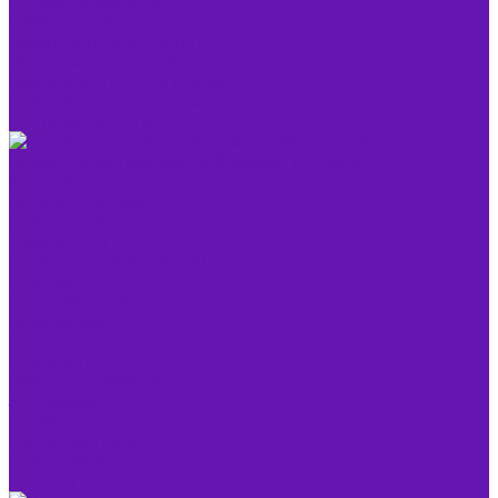
Сетевая безопасность
Шифрование
Защита сети и интернет
Защита электронной почты
Kaspersky Anti-Virus для xSP
Kaspersky Security for xSP
Контроль доступа
Графика, мультимедиа, веб-дизайн и кодинг
Мультимедиа
Аудиоредакторы
Видеоредакторы
Запись CD и DVD
Конверторы и Кодировщики
Плееры
Программирование
Базы данных
Кодинг
Разработка ПО
Работа с графикой
3D графика
Графические редакторы
Фоторедакторы
Веб-дизайн
Верстка