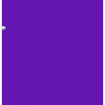
Адаптеры
Клавиатуры
Компьютерные мыши
Проекторы и экраны
Крепежи для проекторов
Экраны
Умный дом, роботы и электротранспорт
Умный дом
Умные выключатели
Умные гаджеты
Умные лампочки
Умные настольные лампы
Умные ночники
Умные потолочные светильники
Умные розетки
Умные световые панели
Умные светодиодные ленты
Умные термостаты
Датчики умного дома
Электротранспорт
Гироскутеры
Моноколеса
Электровелосипеды
Электросамокаты