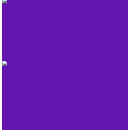
Управление и автоматизация бизнеса
CRM/ERP
Автоматизация бизнеса
Astra Linux ALD Pro
Нанософт NS Project
Стахановец
Программы 1С
Управление фирмой
Бухгалтерские программы
Кадровый учет
Торговый и складской учет
САПР, проектирование 3D моделирование
Дизайн, визуализация и анимация
Визуализация данных
Дизайн интерьера
Дизайн мебели
Программы для анимации
Трехмерная графика и спецэффекты
САПР
Архитектура
Геоинформационные системы (ГИС)
Машиностроение
Пожарная безопасность