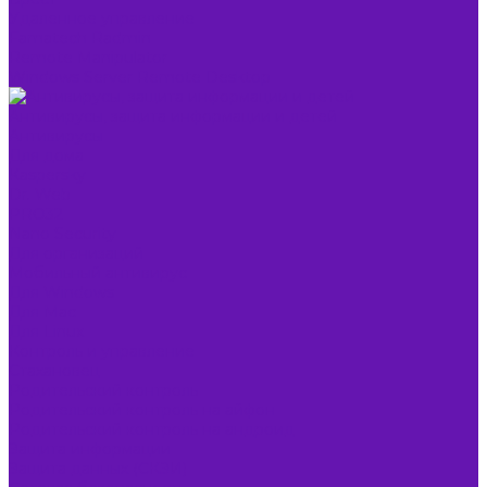
Удаленное управление
Famatech Radmin
Remote Manipulator
Windows Server Remote Desktop
Антивирусы, защита информации и детей
Антивирусы
Для дома
Kaspersky
Dr. Web
PRO32
Nano Security
Для организаций
Мобильный антивирус
Для Windows
Для Mac
Для Linux
Контроль и управление
Стахановец
Родительский контроль
Родительский контроль на айфон
Родительский контроль на андроид
Защита информации
Защита данных (СКЗИ)