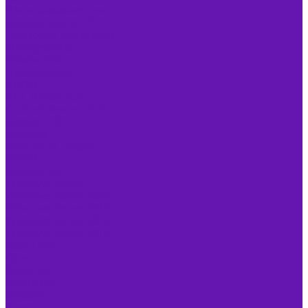
Распознавание текста
ContentReader PDF
Текстовые редакторы
MobiSystems
Polaris Office
Переводчики
PROMT
PDF Редакторы
ContentReader PDF
Master PDF
Словари
Content AI Lingvo
PROMT
Серверное ПО
Windows Server
Windows Server 2022
Windows Server 2019
Windows Server 2016
Windows Server 2012
Astra Linux
Орел
Воронеж
Смоленск
Эльбрус
Брест