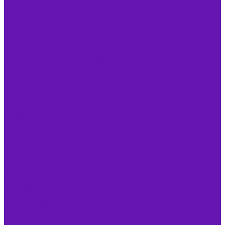
RuPost Standard
WorksPad
WorksPad
WorksPad Assistant
WorksPad Core
WorksPad File
Офисные приложения (наборы)
Microsoft Office
Office 365
Office 2024
Office 2021
Office 2019
Office 2016
Office 2013
Office 2010
Office для Mac
VK Цифровые технологии
Polaris Office
МойОфис
Почта
Стандартный
Профессиональный
Частное облако
Р7-Офис
Программы для текста