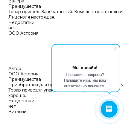
Валера
Преимущества
Товар пришел. Запечатанный. Комплектность полная.
Лицензия настоящая.
Недостатки
нет
ООО Астория
Мы онлайн!
Автор
ООО Астория
Появились вопросы?
Преимущества
Напишите нам, мы вам
Приобретали для организации. Оплачивали по счету.
обязательно поможем!
Товар привезли упакованный, все установилось
хорошо.
Недостатки
нет
Виталий