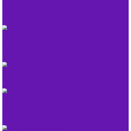
Проектирование
Строительство
3D Моделирование
Отраслевые решения
Инженерные калькуляторы
Файлы, диски и хранение
Архиваторы
Очистка диска
Работа с CD/DVD
Резервное копирование
Хранение данных
Игры и развлечения, Хобби и книги
Видеоигры
Игровые приставки
ТВ Подписки
Дистанционное обучение, Образование и наука
Изучение языков
Интернет
Обучающие программы
Кибербезопасность
Обучающие курсы Astra Linux