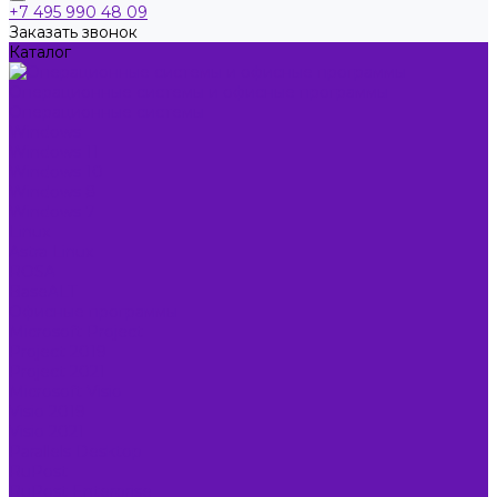
+7 495 990 48 09
Заказать звонок
Каталог
Операционные системы и офисные программы
Операционные системы
Windows
Windows 11
Windows 10
Windows 8
Windows 7
Linux
Astra Linux
ROSA
BaseALT
Офисные программы
Microsoft Project
Project 2019
Project 2021
Microsoft Visio
Visio 2019
Visio 2021
Parallels Desktop
RuPost
RuPost Enterprise