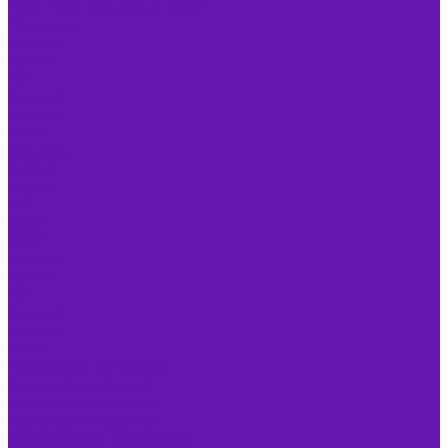
Принтеры, сканеры и МФУ
Принтеры
Brother
Canon
HP
Kyocera
Pantum
Xerox
Сканеры
Avision
Fujitsu
HP
Ricoh
МФУ
Brother
Canon
HP
Kyocera
Pantum
Xerox
Расходные материалы
Бумага, фотобумага
Картриджи лазерные
Картриджи струйные
Совместимые картриджи