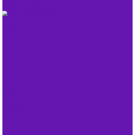
Тонеры для копиров
Опции для печатной техники
Компьютеры, ноутбуки и периферия
Компьютеры
Acer
Apple
Asus
Dell
HP
Intel
Lenovo
Мониторы
AOC
Asus
Dell
Iiyama
Irbis
LG
Samsung
Моноблоки
Acer
Asus
Dell
HP