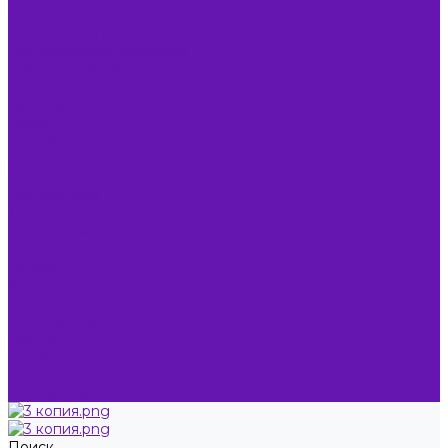
Аксессуары
Бытовая техника
Вертикальные пылесосы
Роботы-мойщики окон
Роботы-пылесосы
Аксессуары
Акции
Производители
Русский софт
Услуги
Для бизнеса
Тендеры
Как оформить заказ?
...
Каталог
Акции
Производители
Русский софт
Услуги
Для бизнеса
Тендеры
Как оформить заказ?
Поиск