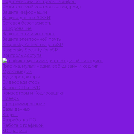
Родительский контроль на айфон
Родительский контроль на андроид
Защита информации
Защита данных (СКЗИ)
Сетевая безопасность
Шифрование
Защита сети и интернет
Защита электронной почты
Kaspersky Anti-Virus для xSP
Kaspersky Security for xSP
Контроль доступа
Графика, мультимедиа, веб-дизайн и кодинг
Мультимедиа
Аудиоредакторы
Видеоредакторы
Запись CD и DVD
Конверторы и Кодировщики
Плееры
Программирование
Базы данных
Кодинг
Разработка ПО
Работа с графикой
3D графика