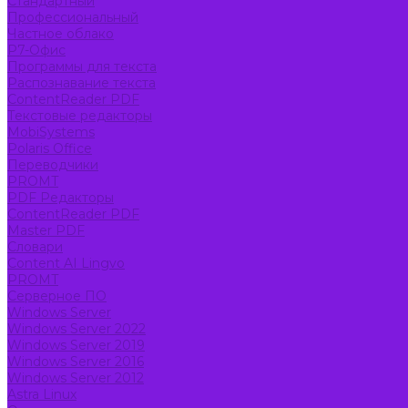
Стандартный
Профессиональный
Частное облако
Р7-Офис
Программы для текста
Распознавание текста
ContentReader PDF
Текстовые редакторы
MobiSystems
Polaris Office
Переводчики
PROMT
PDF Редакторы
ContentReader PDF
Master PDF
Словари
Content AI Lingvo
PROMT
Серверное ПО
Windows Server
Windows Server 2022
Windows Server 2019
Windows Server 2016
Windows Server 2012
Astra Linux