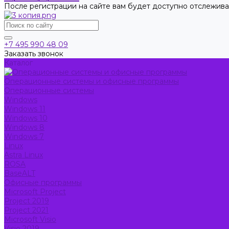
После регистрации на сайте вам будет доступно отслежива
+7 495 990 48 09
Заказать звонок
Каталог
Операционные системы и офисные программы
Операционные системы
Windows
Windows 11
Windows 10
Windows 8
Windows 7
Linux
Astra Linux
ROSA
BaseALT
Офисные программы
Microsoft Project
Project 2019
Project 2021
Microsoft Visio
Visio 2019