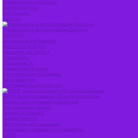
Графические редакторы
Фоторедакторы
Веб-дизайн
Верстка
Управление и автоматизация бизнеса
CRM/ERP
Автоматизация бизнеса
Astra Linux ALD Pro
Нанософт NS Project
Стахановец
Программы 1С
Управление фирмой
Бухгалтерские программы
Кадровый учет
Торговый и складской учет
САПР, проектирование 3D моделирование
Дизайн, визуализация и анимация
Визуализация данных
Дизайн интерьера
Дизайн мебели
Программы для анимации
Трехмерная графика и спецэффекты
САПР