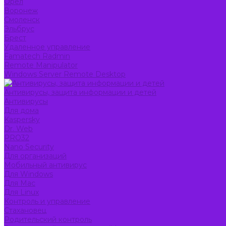
Орел
Воронеж
Смоленск
Эльбрус
Брест
Удаленное управление
Famatech Radmin
Remote Manipulator
Windows Server Remote Desktop
Антивирусы, защита информации и детей
Антивирусы
Для дома
Kaspersky
Dr. Web
PRO32
Nano Security
Для организаций
Мобильный антивирус
Для Windows
Для Mac
Для Linux
Контроль и управление
Стахановец
Родительский контроль