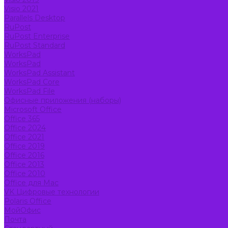
Visio 2021
Parallels Desktop
RuPost
RuPost Enterprise
RuPost Standard
WorksPad
WorksPad
WorksPad Assistant
WorksPad Core
WorksPad File
Офисные приложения (наборы)
Microsoft Office
Office 365
Office 2024
Office 2021
Office 2019
Office 2016
Office 2013
Office 2010
Office для Mac
VK Цифровые технологии
Polaris Office
МойОфис
Почта