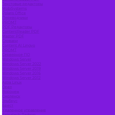
Текстовые редакторы
MobiSystems
Polaris Office
Переводчики
PROMT
PDF Редакторы
ContentReader PDF
Master PDF
Словари
Content AI Lingvo
PROMT
Серверное ПО
Windows Server
Windows Server 2022
Windows Server 2019
Windows Server 2016
Windows Server 2012
Astra Linux
Орел
Воронеж
Смоленск
Эльбрус
Брест
Удаленное управление
Famatech Radmin