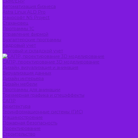
CRM/ERP
Автоматизация бизнеса
Astra Linux ALD Pro
Нанософт NS Project
Стахановец
Программы 1С
Управление фирмой
Бухгалтерские программы
Кадровый учет
Торговый и складской учет
САПР, проектирование 3D моделирование
Дизайн, визуализация и анимация
Визуализация данных
Дизайн интерьера
Дизайн мебели
Программы для анимации
Трехмерная графика и спецэффекты
САПР
Архитектура
Геоинформационные системы (ГИС)
Машиностроение
Пожарная безопасность
Проектирование
Строительство