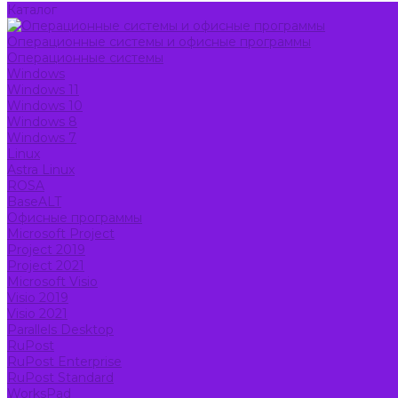
Каталог
Операционные системы и офисные программы
Операционные системы
Windows
Windows 11
Windows 10
Windows 8
Windows 7
Linux
Astra Linux
ROSA
BaseALT
Офисные программы
Microsoft Project
Project 2019
Project 2021
Microsoft Visio
Visio 2019
Visio 2021
Parallels Desktop
RuPost
RuPost Enterprise
RuPost Standard
WorksPad