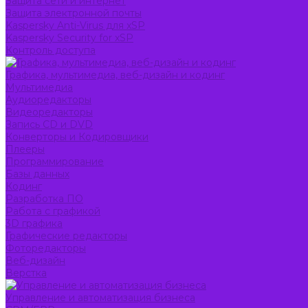
Защита сети и интернет
Защита электронной почты
Kaspersky Anti-Virus для xSP
Kaspersky Security for xSP
Контроль доступа
Графика, мультимедиа, веб-дизайн и кодинг
Мультимедиа
Аудиоредакторы
Видеоредакторы
Запись CD и DVD
Конверторы и Кодировщики
Плееры
Программирование
Базы данных
Кодинг
Разработка ПО
Работа с графикой
3D графика
Графические редакторы
Фоторедакторы
Веб-дизайн
Верстка
Управление и автоматизация бизнеса