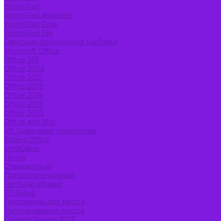
WorksPad
WorksPad Assistant
WorksPad Core
WorksPad File
Офисные приложения (наборы)
Microsoft Office
Office 365
Office 2024
Office 2021
Office 2019
Office 2016
Office 2013
Office 2010
Office для Mac
VK Цифровые технологии
Polaris Office
МойОфис
Почта
Стандартный
Профессиональный
Частное облако
Р7-Офис
Программы для текста
Распознавание текста
ContentReader PDF