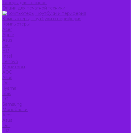
Тонеры для копиров
Опции для печатной техники
Компьютеры, ноутбуки и периферия
Компьютеры
Acer
Apple
Asus
Dell
HP
Intel
Lenovo
Мониторы
AOC
Asus
Dell
Iiyama
Irbis
LG
Samsung
Моноблоки
Acer
Asus
Dell
HP