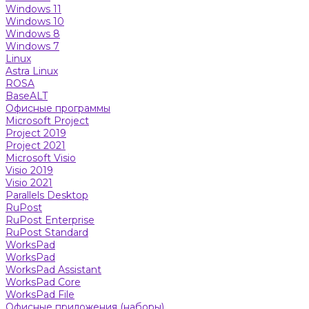
Windows 11
Windows 10
Windows 8
Windows 7
Linux
Astra Linux
ROSA
BaseALT
Офисные программы
Microsoft Project
Project 2019
Project 2021
Microsoft Visio
Visio 2019
Visio 2021
Parallels Desktop
RuPost
RuPost Enterprise
RuPost Standard
WorksPad
WorksPad
WorksPad Assistant
WorksPad Core
WorksPad File
Офисные приложения (наборы)