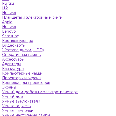
Fujitsu
HP
Huawei
Планшеты и электронные книги
Apple
Huawei
Lenovo
Samsung
Комплектующие
Видеокарты
Жесткие диски (HDD)
Оперативная память
Аксессуары
Адаптеры
Клавиатуры
Компьютерные мыши
Проекторы и экраны
Крепежи для проекторов
Экраны
Умный дом, роботы и электротранспорт
Умный дом
Умные выключатели
Умные гаджеты
Умные лампочки
Умные настольные лампы