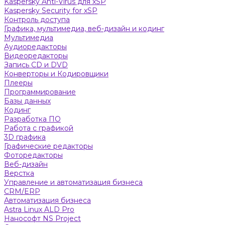
Kaspersky Anti-Virus для xSP
Kaspersky Security for xSP
Контроль доступа
Графика, мультимедиа, веб-дизайн и кодинг
Мультимедиа
Аудиоредакторы
Видеоредакторы
Запись CD и DVD
Конверторы и Кодировщики
Плееры
Программирование
Базы данных
Кодинг
Разработка ПО
Работа с графикой
3D графика
Графические редакторы
Фоторедакторы
Веб-дизайн
Верстка
Управление и автоматизация бизнеса
CRM/ERP
Автоматизация бизнеса
Astra Linux ALD Pro
Нанософт NS Project