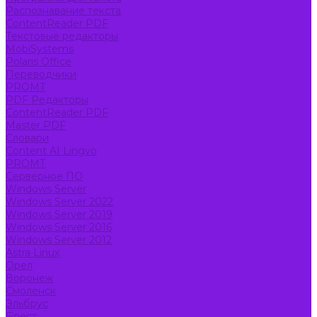
Распознавание текста
ContentReader PDF
Текстовые редакторы
MobiSystems
Polaris Office
Переводчики
PROMT
PDF Редакторы
ContentReader PDF
Master PDF
Словари
Content AI Lingvo
PROMT
Серверное ПО
Windows Server
Windows Server 2022
Windows Server 2019
Windows Server 2016
Windows Server 2012
Astra Linux
Орел
Воронеж
Смоленск
Эльбрус
Брест