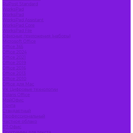
RuPost Standard
WorksPad
WorksPad
WorksPad Assistant
WorksPad Core
WorksPad File
Офисные приложения (наборы)
Microsoft Office
Office 365
Office 2024
Office 2021
Office 2019
Office 2016
Office 2013
Office 2010
Office для Mac
VK Цифровые технологии
Polaris Office
МойОфис
Почта
Стандартный
Профессиональный
Частное облако
Р7-Офис
Программы для текста