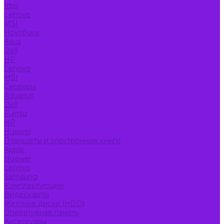
Irbis
Lenovo
MSI
Ноутбуки
Asus
Dell
HP
Lenovo
MSI
Серверы
Aquarius
Dell
Fujitsu
HP
Huawei
Планшеты и электронные книги
Apple
Huawei
Lenovo
Samsung
Комплектующие
Видеокарты
Жесткие диски (HDD)
Оперативная память
Аксессуары