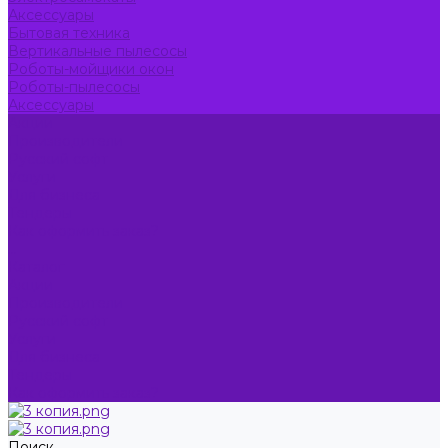
Аксессуары
Бытовая техника
Вертикальные пылесосы
Роботы-мойщики окон
Роботы-пылесосы
Аксессуары
Акции
Производители
Русский софт
Услуги
Для бизнеса
Тендеры
Как оформить заказ?
...
Каталог
Акции
Производители
Русский софт
Услуги
Для бизнеса
Тендеры
Как оформить заказ?
Поиск