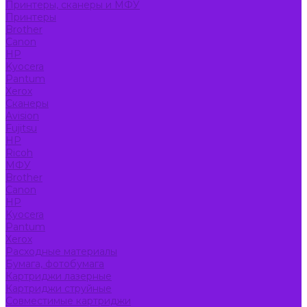
Принтеры, сканеры и МФУ
Принтеры
Brother
Canon
HP
Kyocera
Pantum
Xerox
Сканеры
Avision
Fujitsu
HP
Ricoh
МФУ
Brother
Canon
HP
Kyocera
Pantum
Xerox
Расходные материалы
Бумага, фотобумага
Картриджи лазерные
Картриджи струйные
Совместимые картриджи