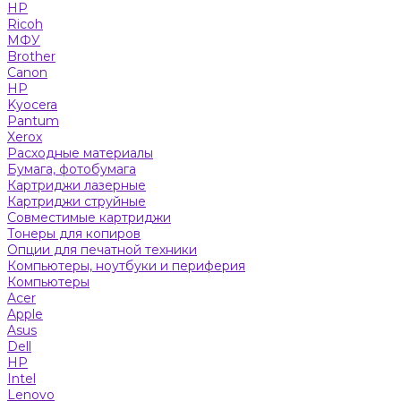
HP
Ricoh
МФУ
Brother
Canon
HP
Kyocera
Pantum
Xerox
Расходные материалы
Бумага, фотобумага
Картриджи лазерные
Картриджи струйные
Совместимые картриджи
Тонеры для копиров
Опции для печатной техники
Компьютеры, ноутбуки и периферия
Компьютеры
Acer
Apple
Asus
Dell
HP
Intel
Lenovo