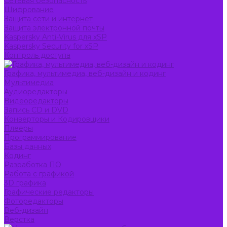
Сетевая безопасность
Шифрование
Защита сети и интернет
Защита электронной почты
Kaspersky Anti-Virus для xSP
Kaspersky Security for xSP
Контроль доступа
Графика, мультимедиа, веб-дизайн и кодинг
Мультимедиа
Аудиоредакторы
Видеоредакторы
Запись CD и DVD
Конверторы и Кодировщики
Плееры
Программирование
Базы данных
Кодинг
Разработка ПО
Работа с графикой
3D графика
Графические редакторы
Фоторедакторы
Веб-дизайн
Верстка