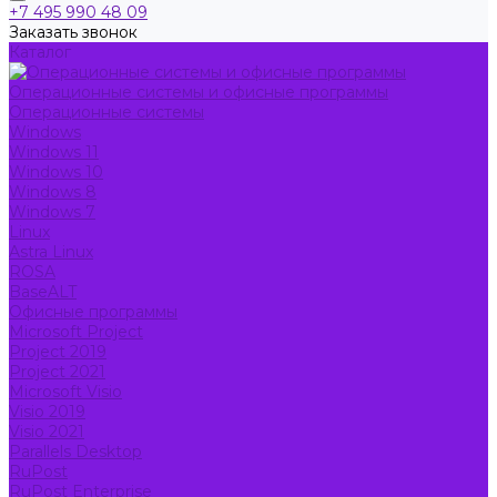
+7 495 990 48 09
Заказать звонок
Каталог
Операционные системы и офисные программы
Операционные системы
Windows
Windows 11
Windows 10
Windows 8
Windows 7
Linux
Astra Linux
ROSA
BaseALT
Офисные программы
Microsoft Project
Project 2019
Project 2021
Microsoft Visio
Visio 2019
Visio 2021
Parallels Desktop
RuPost
RuPost Enterprise