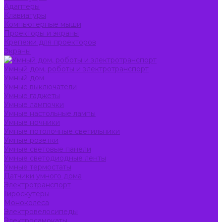
Адаптеры
Клавиатуры
Компьютерные мыши
Проекторы и экраны
Крепежи для проекторов
Экраны
Умный дом, роботы и электротранспорт
Умный дом
Умные выключатели
Умные гаджеты
Умные лампочки
Умные настольные лампы
Умные ночники
Умные потолочные светильники
Умные розетки
Умные световые панели
Умные светодиодные ленты
Умные термостаты
Датчики умного дома
Электротранспорт
Гироскутеры
Моноколеса
Электровелосипеды
Электросамокаты