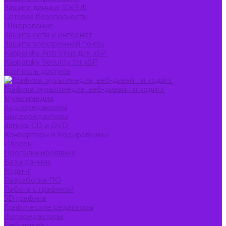
Защита данных (СКЗИ)
Сетевая безопасность
Шифрование
Защита сети и интернет
Защита электронной почты
Kaspersky Anti-Virus для xSP
Kaspersky Security for xSP
Контроль доступа
Графика, мультимедиа, веб-дизайн и кодинг
Мультимедиа
Аудиоредакторы
Видеоредакторы
Запись CD и DVD
Конверторы и Кодировщики
Плееры
Программирование
Базы данных
Кодинг
Разработка ПО
Работа с графикой
3D графика
Графические редакторы
Фоторедакторы
Веб-дизайн