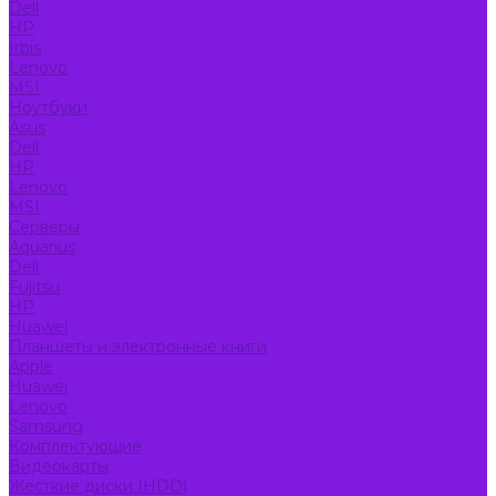
Dell
HP
Irbis
Lenovo
MSI
Ноутбуки
Asus
Dell
HP
Lenovo
MSI
Серверы
Aquarius
Dell
Fujitsu
HP
Huawei
Планшеты и электронные книги
Apple
Huawei
Lenovo
Samsung
Комплектующие
Видеокарты
Жесткие диски (HDD)