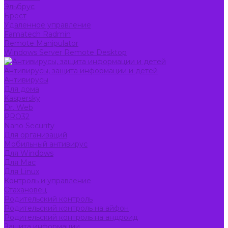
Эльбрус
Брест
Удаленное управление
Famatech Radmin
Remote Manipulator
Windows Server Remote Desktop
Антивирусы, защита информации и детей
Антивирусы
Для дома
Kaspersky
Dr. Web
PRO32
Nano Security
Для организаций
Мобильный антивирус
Для Windows
Для Mac
Для Linux
Контроль и управление
Стахановец
Родительский контроль
Родительский контроль на айфон
Родительский контроль на андроид
Защита информации