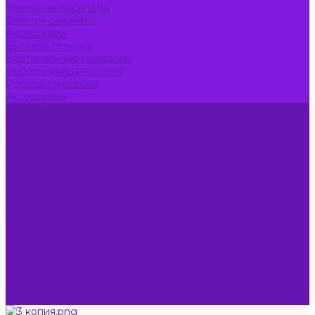
Электровелосипеды
Электросамокаты
Аксессуары
Бытовая техника
Вертикальные пылесосы
Роботы-мойщики окон
Роботы-пылесосы
Аксессуары
Акции
Производители
Русский софт
Услуги
Для бизнеса
Тендеры
Как оформить заказ?
...
Каталог
Акции
Производители
Русский софт
Услуги
Для бизнеса
Тендеры
Как оформить заказ?