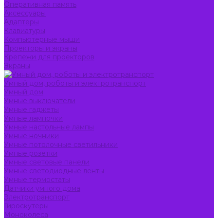
Оперативная память
Аксессуары
Адаптеры
Клавиатуры
Компьютерные мыши
Проекторы и экраны
Крепежи для проекторов
Экраны
Умный дом, роботы и электротранспорт
Умный дом
Умные выключатели
Умные гаджеты
Умные лампочки
Умные настольные лампы
Умные ночники
Умные потолочные светильники
Умные розетки
Умные световые панели
Умные светодиодные ленты
Умные термостаты
Датчики умного дома
Электротранспорт
Гироскутеры
Моноколеса