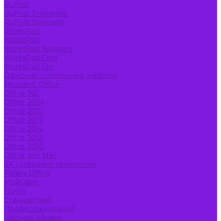
RuPost
RuPost Enterprise
RuPost Standard
WorksPad
WorksPad
WorksPad Assistant
WorksPad Core
WorksPad File
Офисные приложения (наборы)
Microsoft Office
Office 365
Office 2024
Office 2021
Office 2019
Office 2016
Office 2013
Office 2010
Office для Mac
VK Цифровые технологии
Polaris Office
МойОфис
Почта
Стандартный
Профессиональный
Частное облако