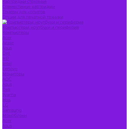
Картриджи струйные
Совместимые картриджи
Тонеры для копиров
Опции для печатной техники
Компьютеры, ноутбуки и периферия
Компьютеры
Acer
Apple
Asus
Dell
HP
Intel
Lenovo
Мониторы
AOC
Asus
Dell
Iiyama
Irbis
LG
Samsung
Моноблоки
Acer
Asus