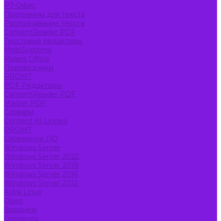
Р7-Офис
Программы для текста
Распознавание текста
ContentReader PDF
Текстовые редакторы
MobiSystems
Polaris Office
Переводчики
PROMT
PDF Редакторы
ContentReader PDF
Master PDF
Словари
Content AI Lingvo
PROMT
Серверное ПО
Windows Server
Windows Server 2022
Windows Server 2019
Windows Server 2016
Windows Server 2012
Astra Linux
Орел
Воронеж
Смоленск