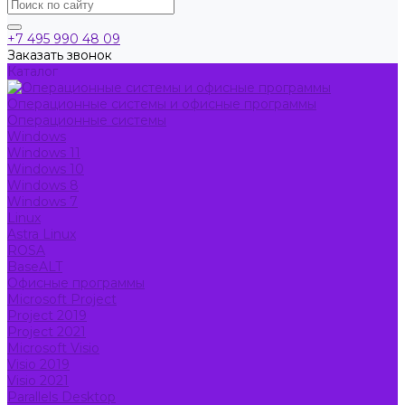
+7 495 990 48 09
Заказать звонок
Каталог
Операционные системы и офисные программы
Операционные системы
Windows
Windows 11
Windows 10
Windows 8
Windows 7
Linux
Astra Linux
ROSA
BaseALT
Офисные программы
Microsoft Project
Project 2019
Project 2021
Microsoft Visio
Visio 2019
Visio 2021
Parallels Desktop