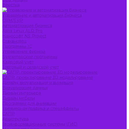
Верстка
Управление и автоматизация бизнеса
CRM/ERP
Автоматизация бизнеса
Astra Linux ALD Pro
Нанософт NS Project
Стахановец
Программы 1С
Управление фирмой
Бухгалтерские программы
Кадровый учет
Торговый и складской учет
САПР, проектирование 3D моделирование
Дизайн, визуализация и анимация
Визуализация данных
Дизайн интерьера
Дизайн мебели
Программы для анимации
Трехмерная графика и спецэффекты
САПР
Архитектура
Геоинформационные системы (ГИС)