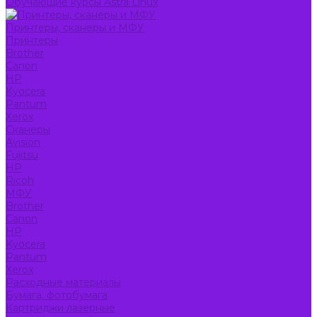
Обучающие курсы Astra Linux
Принтеры, сканеры и МФУ
Принтеры
Brother
Canon
HP
Kyocera
Pantum
Xerox
Сканеры
Avision
Fujitsu
HP
Ricoh
МФУ
Brother
Canon
HP
Kyocera
Pantum
Xerox
Расходные материалы
Бумага, фотобумага
Картриджи лазерные