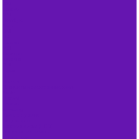
Irbis
Lenovo
MSI
Ноутбуки
Asus
Dell
HP
Lenovo
MSI
Серверы
Aquarius
Dell
Fujitsu
HP
Huawei
Планшеты и электронные книги
Apple
Huawei
Lenovo
Samsung
Комплектующие
Видеокарты
Жесткие диски (HDD)
Оперативная память
Аксессуары