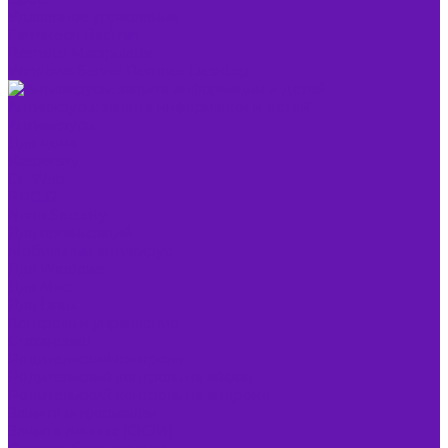
Удаленное управление
Famatech Radmin
Remote Manipulator
Windows Server Remote Desktop
Антивирусы, защита информации и детей
Антивирусы
Для дома
Kaspersky
Dr. Web
PRO32
Nano Security
Для организаций
Мобильный антивирус
Для Windows
Для Mac
Для Linux
Контроль и управление
Стахановец
Родительский контроль
Родительский контроль на айфон
Родительский контроль на андроид
Защита информации
Защита данных (СКЗИ)