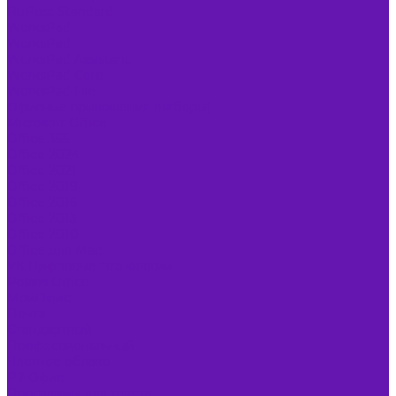
RuPost Standard
WorksPad
WorksPad
WorksPad Assistant
WorksPad Core
WorksPad File
Офисные приложения (наборы)
Microsoft Office
Office 365
Office 2024
Office 2021
Office 2019
Office 2016
Office 2013
Office 2010
Office для Mac
VK Цифровые технологии
Polaris Office
МойОфис
Почта
Стандартный
Профессиональный
Частное облако
Р7-Офис
Программы для текста