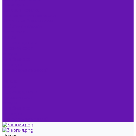
Аксессуары
Бытовая техника
Вертикальные пылесосы
Роботы-мойщики окон
Роботы-пылесосы
Аксессуары
Акции
Производители
Русский софт
Услуги
Для бизнеса
Тендеры
Как оформить заказ?
...
Каталог
Акции
Производители
Русский софт
Услуги
Для бизнеса
Тендеры
Как оформить заказ?
Поиск