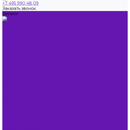
+7 495 990 48 09
Заказать звонок
Каталог
Операционные системы и офисные программы
Операционные системы
Windows
Windows 11
Windows 10
Windows 8
Windows 7
Linux
Astra Linux
ROSA
BaseALT
Офисные программы
Microsoft Project
Project 2019
Project 2021
Microsoft Visio
Visio 2019
Visio 2021
Parallels Desktop
RuPost
RuPost Enterprise