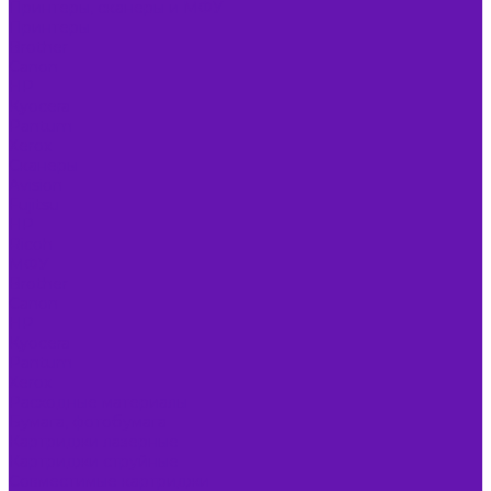
Принтеры, сканеры и МФУ
Принтеры
Brother
Canon
HP
Kyocera
Pantum
Xerox
Сканеры
Avision
Fujitsu
HP
Ricoh
МФУ
Brother
Canon
HP
Kyocera
Pantum
Xerox
Расходные материалы
Бумага, фотобумага
Картриджи лазерные
Картриджи струйные
Совместимые картриджи