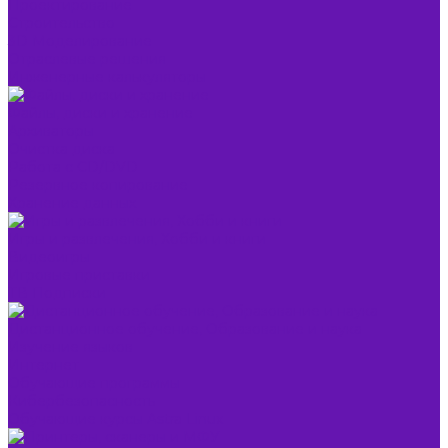
Проектирование
Строительство
3D Моделирование
Отраслевые решения
Инженерные калькуляторы
Файлы, диски и хранение
Архиваторы
Очистка диска
Работа с CD/DVD
Резервное копирование
Хранение данных
Игры и развлечения, Хобби и книги
Видеоигры
Игровые приставки
ТВ Подписки
Дистанционное обучение, Образование и наука
Изучение языков
Интернет
Обучающие программы
Кибербезопасность
Обучающие курсы Astra Linux