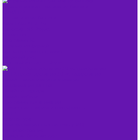
Управление и автоматизация бизнеса
CRM/ERP
Автоматизация бизнеса
Astra Linux ALD Pro
Нанософт NS Project
Стахановец
Программы 1С
Управление фирмой
Бухгалтерские программы
Кадровый учет
Торговый и складской учет
САПР, проектирование 3D моделирование
Дизайн, визуализация и анимация
Визуализация данных
Дизайн интерьера
Дизайн мебели
Программы для анимации
Трехмерная графика и спецэффекты
САПР
Архитектура
Геоинформационные системы (ГИС)
Машиностроение
Пожарная безопасность