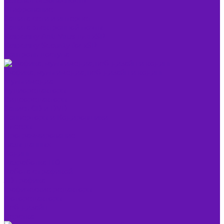
Сетевая безопасность
Шифрование
Защита сети и интернет
Защита электронной почты
Kaspersky Anti-Virus для xSP
Kaspersky Security for xSP
Контроль доступа
Графика, мультимедиа, веб-дизайн и кодинг
Мультимедиа
Аудиоредакторы
Видеоредакторы
Запись CD и DVD
Конверторы и Кодировщики
Плееры
Программирование
Базы данных
Кодинг
Разработка ПО
Работа с графикой
3D графика
Графические редакторы
Фоторедакторы
Веб-дизайн
Верстка