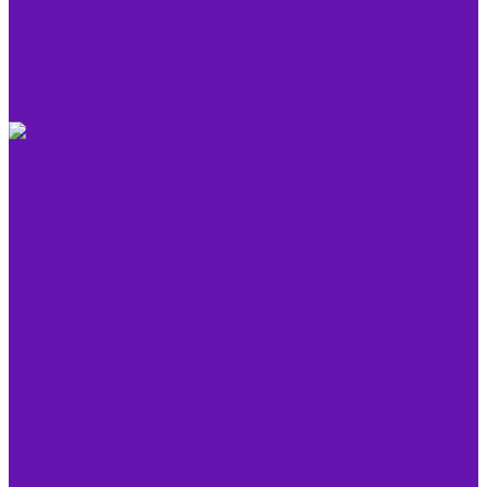
Адаптеры
Клавиатуры
Компьютерные мыши
Проекторы и экраны
Крепежи для проекторов
Экраны
Умный дом, роботы и электротранспорт
Умный дом
Умные выключатели
Умные гаджеты
Умные лампочки
Умные настольные лампы
Умные ночники
Умные потолочные светильники
Умные розетки
Умные световые панели
Умные светодиодные ленты
Умные термостаты
Датчики умного дома
Электротранспорт
Гироскутеры
Моноколеса
Электровелосипеды
Электросамокаты