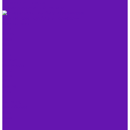
Тонеры для копиров
Опции для печатной техники
Компьютеры, ноутбуки и периферия
Компьютеры
Acer
Apple
Asus
Dell
HP
Intel
Lenovo
Мониторы
AOC
Asus
Dell
Iiyama
Irbis
LG
Samsung
Моноблоки
Acer
Asus
Dell
HP