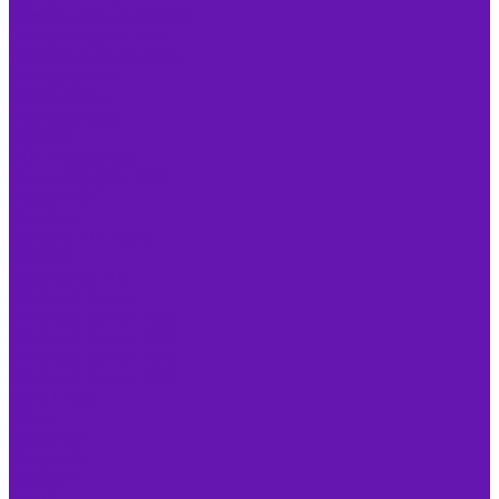
Распознавание текста
ContentReader PDF
Текстовые редакторы
MobiSystems
Polaris Office
Переводчики
PROMT
PDF Редакторы
ContentReader PDF
Master PDF
Словари
Content AI Lingvo
PROMT
Серверное ПО
Windows Server
Windows Server 2022
Windows Server 2019
Windows Server 2016
Windows Server 2012
Astra Linux
Орел
Воронеж
Смоленск
Эльбрус
Брест