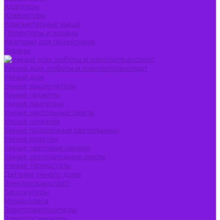
Адаптеры
Клавиатуры
Компьютерные мыши
Проекторы и экраны
Крепежи для проекторов
Экраны
Умный дом, роботы и электротранспорт
Умный дом
Умные выключатели
Умные гаджеты
Умные лампочки
Умные настольные лампы
Умные ночники
Умные потолочные светильники
Умные розетки
Умные световые панели
Умные светодиодные ленты
Умные термостаты
Датчики умного дома
Электротранспорт
Гироскутеры
Моноколеса
Электровелосипеды
Электросамокаты