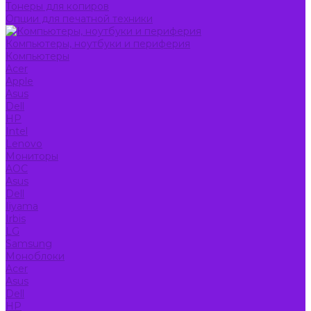
Тонеры для копиров
Опции для печатной техники
Компьютеры, ноутбуки и периферия
Компьютеры
Acer
Apple
Asus
Dell
HP
Intel
Lenovo
Мониторы
AOC
Asus
Dell
Iiyama
Irbis
LG
Samsung
Моноблоки
Acer
Asus
Dell
HP