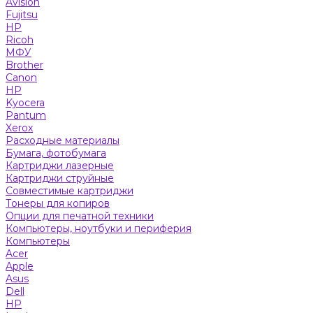
Avision
Fujitsu
HP
Ricoh
МФУ
Brother
Canon
HP
Kyocera
Pantum
Xerox
Расходные материалы
Бумага, фотобумага
Картриджи лазерные
Картриджи струйные
Совместимые картриджи
Тонеры для копиров
Опции для печатной техники
Компьютеры, ноутбуки и периферия
Компьютеры
Acer
Apple
Asus
Dell
HP