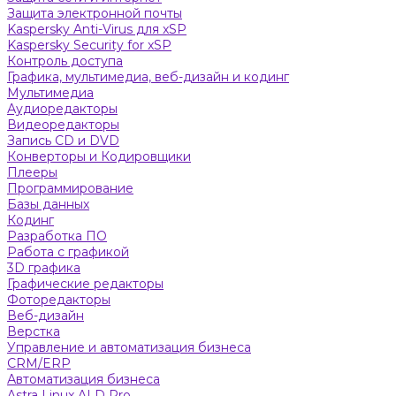
Защита электронной почты
Kaspersky Anti-Virus для xSP
Kaspersky Security for xSP
Контроль доступа
Графика, мультимедиа, веб-дизайн и кодинг
Мультимедиа
Аудиоредакторы
Видеоредакторы
Запись CD и DVD
Конверторы и Кодировщики
Плееры
Программирование
Базы данных
Кодинг
Разработка ПО
Работа с графикой
3D графика
Графические редакторы
Фоторедакторы
Веб-дизайн
Верстка
Управление и автоматизация бизнеса
CRM/ERP
Автоматизация бизнеса
Astra Linux ALD Pro