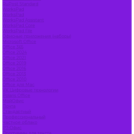
RuPost Standard
WorksPad
WorksPad
WorksPad Assistant
WorksPad Core
WorksPad File
Офисные приложения (наборы)
Microsoft Office
Office 365
Office 2024
Office 2021
Office 2019
Office 2016
Office 2013
Office 2010
Office для Mac
VK Цифровые технологии
Polaris Office
МойОфис
Почта
Стандартный
Профессиональный
Частное облако
Р7-Офис
Программы для текста