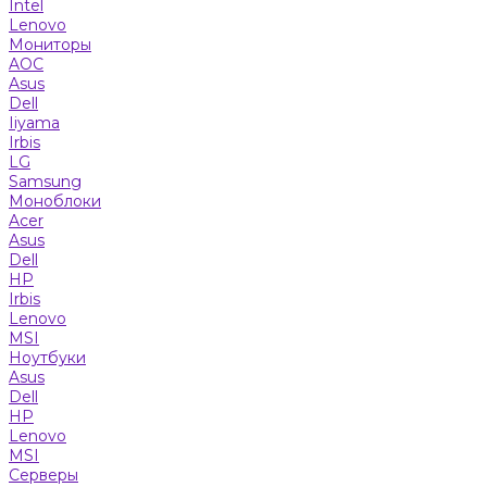
Intel
Lenovo
Мониторы
AOC
Asus
Dell
Iiyama
Irbis
LG
Samsung
Моноблоки
Acer
Asus
Dell
HP
Irbis
Lenovo
MSI
Ноутбуки
Asus
Dell
HP
Lenovo
MSI
Серверы