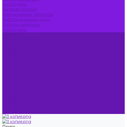
Аксессуары
Бытовая техника
Вертикальные пылесосы
Роботы-мойщики окон
Роботы-пылесосы
Аксессуары
Акции
Производители
Русский софт
Услуги
Для бизнеса
Тендеры
Как оформить заказ?
...
Каталог
Акции
Производители
Русский софт
Услуги
Для бизнеса
Тендеры
Как оформить заказ?
Поиск