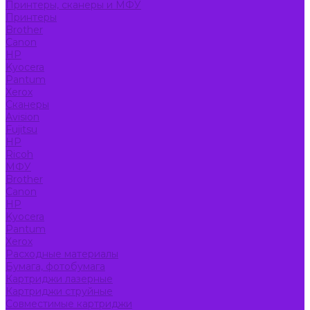
Принтеры, сканеры и МФУ
Принтеры
Brother
Canon
HP
Kyocera
Pantum
Xerox
Сканеры
Avision
Fujitsu
HP
Ricoh
МФУ
Brother
Canon
HP
Kyocera
Pantum
Xerox
Расходные материалы
Бумага, фотобумага
Картриджи лазерные
Картриджи струйные
Совместимые картриджи