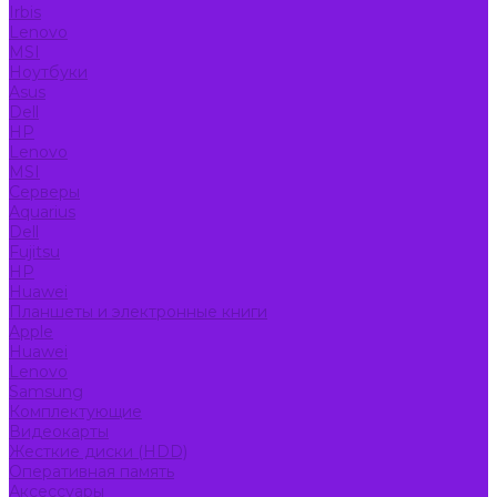
Irbis
Lenovo
MSI
Ноутбуки
Asus
Dell
HP
Lenovo
MSI
Серверы
Aquarius
Dell
Fujitsu
HP
Huawei
Планшеты и электронные книги
Apple
Huawei
Lenovo
Samsung
Комплектующие
Видеокарты
Жесткие диски (HDD)
Оперативная память
Аксессуары