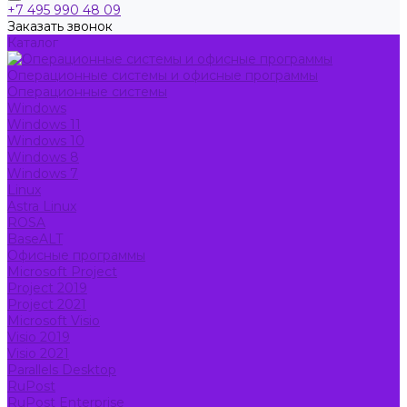
+7 495 990 48 09
Заказать звонок
Каталог
Операционные системы и офисные программы
Операционные системы
Windows
Windows 11
Windows 10
Windows 8
Windows 7
Linux
Astra Linux
ROSA
BaseALT
Офисные программы
Microsoft Project
Project 2019
Project 2021
Microsoft Visio
Visio 2019
Visio 2021
Parallels Desktop
RuPost
RuPost Enterprise