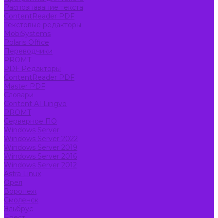
Распознавание текста
ContentReader PDF
Текстовые редакторы
MobiSystems
Polaris Office
Переводчики
PROMT
PDF Редакторы
ContentReader PDF
Master PDF
Словари
Content AI Lingvo
PROMT
Серверное ПО
Windows Server
Windows Server 2022
Windows Server 2019
Windows Server 2016
Windows Server 2012
Astra Linux
Орел
Воронеж
Смоленск
Эльбрус
Брест