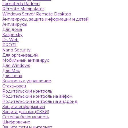
Famatech Radmin
Remote Manipulator
Windows Server Remote Desktop
Антивирусы, защита информации и детей
Антивирусы
Для дома
Kaspersky
Dr. Web
PRO32
Nano Security
Для организаций
Мобильный антивирус
Для Windows
Для Mac
Для Linux
Контроль и управление
Стахановец
Родительский контроль
Родительский контроль на айфон
Родительский контроль на андроид
Защита информации
Защита данных (СКЗИ)
Сетевая безопасность
Шифрование
Защита сети и интернет