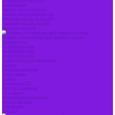
Сетевая безопасность
Шифрование
Защита сети и интернет
Защита электронной почты
Kaspersky Anti-Virus для xSP
Kaspersky Security for xSP
Контроль доступа
Графика, мультимедиа, веб-дизайн и кодинг
Мультимедиа
Аудиоредакторы
Видеоредакторы
Запись CD и DVD
Конверторы и Кодировщики
Плееры
Программирование
Базы данных
Кодинг
Разработка ПО
Работа с графикой
3D графика
Графические редакторы
Фоторедакторы
Веб-дизайн
Верстка