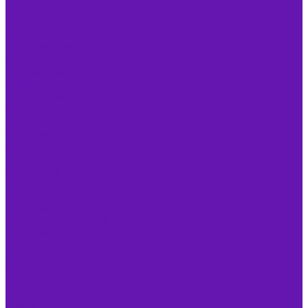
Распознавание текста
ContentReader PDF
Текстовые редакторы
MobiSystems
Polaris Office
Переводчики
PROMT
PDF Редакторы
ContentReader PDF
Master PDF
Словари
Content AI Lingvo
PROMT
Серверное ПО
Windows Server
Windows Server 2022
Windows Server 2019
Windows Server 2016
Windows Server 2012
Astra Linux
Орел
Воронеж
Смоленск
Эльбрус
Брест