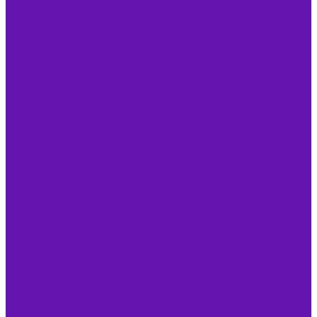
Irbis
Lenovo
MSI
Ноутбуки
Asus
Dell
HP
Lenovo
MSI
Серверы
Aquarius
Dell
Fujitsu
HP
Huawei
Планшеты и электронные книги
Apple
Huawei
Lenovo
Samsung
Комплектующие
Видеокарты
Жесткие диски (HDD)
Оперативная память
Аксессуары