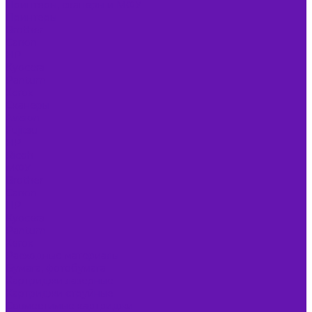
Принтеры, сканеры и МФУ
Принтеры
Brother
Canon
HP
Kyocera
Pantum
Xerox
Сканеры
Avision
Fujitsu
HP
Ricoh
МФУ
Brother
Canon
HP
Kyocera
Pantum
Xerox
Расходные материалы
Бумага, фотобумага
Картриджи лазерные
Картриджи струйные
Совместимые картриджи