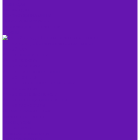
Адаптеры
Клавиатуры
Компьютерные мыши
Проекторы и экраны
Крепежи для проекторов
Экраны
Умный дом, роботы и электротранспорт
Умный дом
Умные выключатели
Умные гаджеты
Умные лампочки
Умные настольные лампы
Умные ночники
Умные потолочные светильники
Умные розетки
Умные световые панели
Умные светодиодные ленты
Умные термостаты
Датчики умного дома
Электротранспорт
Гироскутеры
Моноколеса
Электровелосипеды
Электросамокаты