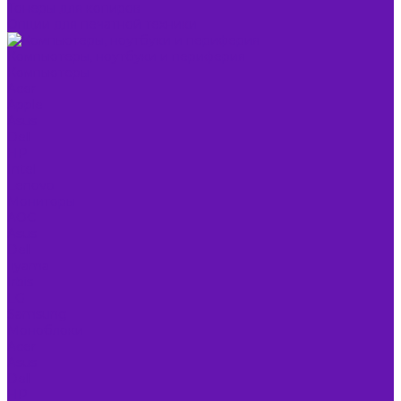
Тонеры для копиров
Опции для печатной техники
Компьютеры, ноутбуки и периферия
Компьютеры
Acer
Apple
Asus
Dell
HP
Intel
Lenovo
Мониторы
AOC
Asus
Dell
Iiyama
Irbis
LG
Samsung
Моноблоки
Acer
Asus
Dell
HP