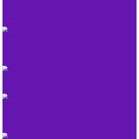
Проектирование
Строительство
3D Моделирование
Отраслевые решения
Инженерные калькуляторы
Файлы, диски и хранение
Архиваторы
Очистка диска
Работа с CD/DVD
Резервное копирование
Хранение данных
Игры и развлечения, Хобби и книги
Видеоигры
Игровые приставки
ТВ Подписки
Дистанционное обучение, Образование и наука
Изучение языков
Интернет
Обучающие программы
Кибербезопасность
Обучающие курсы Astra Linux