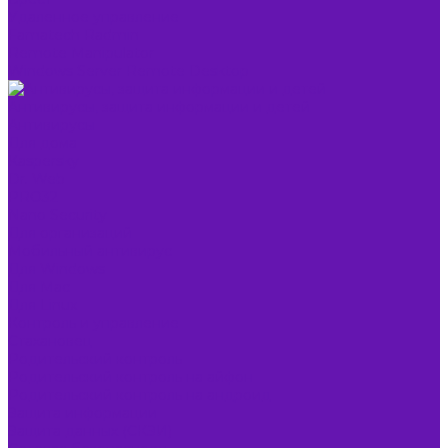
Удаленное управление
Famatech Radmin
Remote Manipulator
Windows Server Remote Desktop
Антивирусы, защита информации и детей
Антивирусы
Для дома
Kaspersky
Dr. Web
PRO32
Nano Security
Для организаций
Мобильный антивирус
Для Windows
Для Mac
Для Linux
Контроль и управление
Стахановец
Родительский контроль
Родительский контроль на айфон
Родительский контроль на андроид
Защита информации
Защита данных (СКЗИ)