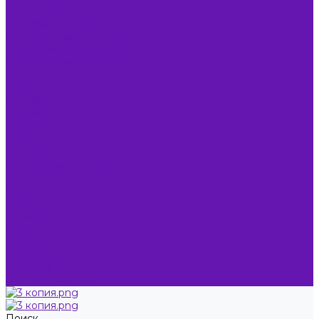
Аксессуары
Бытовая техника
Вертикальные пылесосы
Роботы-мойщики окон
Роботы-пылесосы
Аксессуары
Акции
Производители
Русский софт
Услуги
Для бизнеса
Тендеры
Как оформить заказ?
...
Каталог
Акции
Производители
Русский софт
Услуги
Для бизнеса
Тендеры
Как оформить заказ?
Поиск