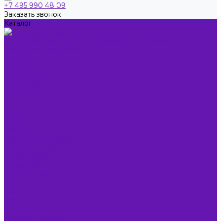
+7 495 990 48 09
Заказать звонок
Каталог
Операционные системы и офисные программы
Операционные системы
Windows
Windows 11
Windows 10
Windows 8
Windows 7
Linux
Astra Linux
ROSA
BaseALT
Офисные программы
Microsoft Project
Project 2019
Project 2021
Microsoft Visio
Visio 2019
Visio 2021
Parallels Desktop
RuPost
RuPost Enterprise