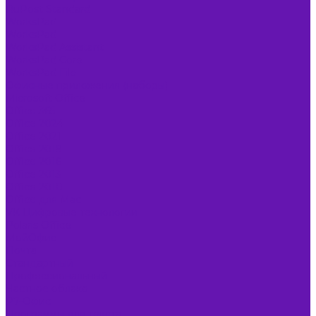
RuPost Standard
WorksPad
WorksPad
WorksPad Assistant
WorksPad Core
WorksPad File
Офисные приложения (наборы)
Microsoft Office
Office 365
Office 2024
Office 2021
Office 2019
Office 2016
Office 2013
Office 2010
Office для Mac
VK Цифровые технологии
Polaris Office
МойОфис
Почта
Стандартный
Профессиональный
Частное облако
Р7-Офис
Программы для текста