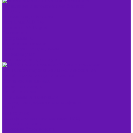
Управление и автоматизация бизнеса
CRM/ERP
Автоматизация бизнеса
Astra Linux ALD Pro
Нанософт NS Project
Стахановец
Программы 1С
Управление фирмой
Бухгалтерские программы
Кадровый учет
Торговый и складской учет
САПР, проектирование 3D моделирование
Дизайн, визуализация и анимация
Визуализация данных
Дизайн интерьера
Дизайн мебели
Программы для анимации
Трехмерная графика и спецэффекты
САПР
Архитектура
Геоинформационные системы (ГИС)
Машиностроение
Пожарная безопасность