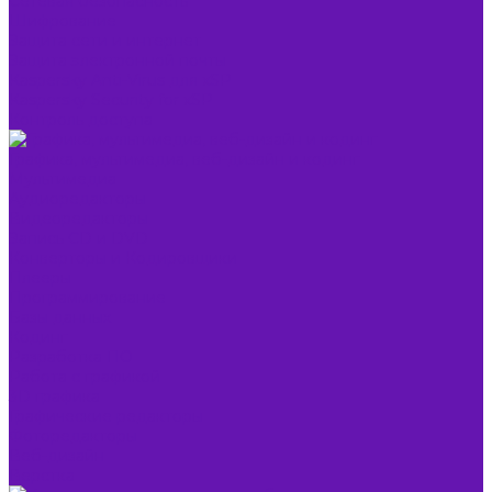
Сетевая безопасность
Шифрование
Защита сети и интернет
Защита электронной почты
Kaspersky Anti-Virus для xSP
Kaspersky Security for xSP
Контроль доступа
Графика, мультимедиа, веб-дизайн и кодинг
Мультимедиа
Аудиоредакторы
Видеоредакторы
Запись CD и DVD
Конверторы и Кодировщики
Плееры
Программирование
Базы данных
Кодинг
Разработка ПО
Работа с графикой
3D графика
Графические редакторы
Фоторедакторы
Веб-дизайн
Верстка